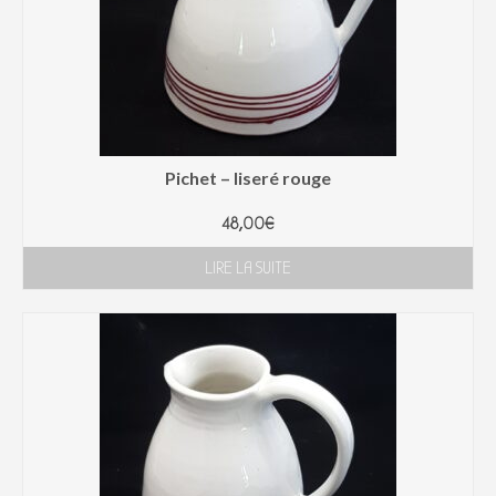
Pichet – liseré rouge
48,00
€
LIRE LA SUITE