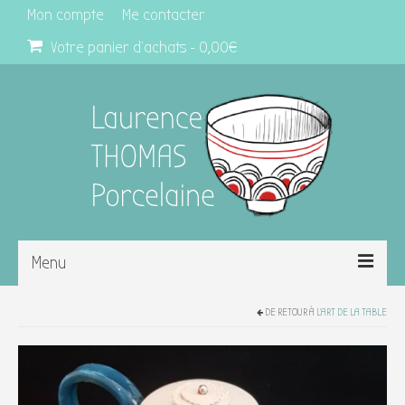
Mon compte
Me contacter
Votre panier d'achats
-
0,00
€
Menu
L’atelier et moi
DE RETOUR À
L'ART DE LA TABLE
Mes Créations
Les stages de poterie