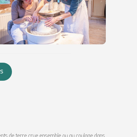
rs
éments de terre crue ensemble ou au coulage dans