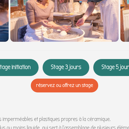
tage initiation
Stage 3 jours
Stage 5 jou
réservez ou offrez un stage
s imperméables et plastiques propres à la céramique.
plus ou moins liquide, qui sert à l’assemblage de plusieurs él