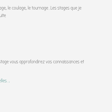
age, le coulage, le tournage…Les stages que je
uite
 stage vous approfondirez vos connaissances et
lles….