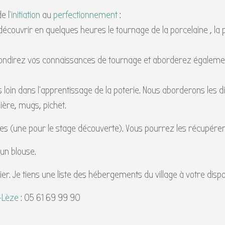
e l
‘initiation
au
perfectionnement
:
écouvrir en quelques heures le tournage de la porcelaine , la p
fondirez vos connaissances de tournage et aborderez également
s loin dans l’apprentissage de la poterie. Nous aborderons les d
ière, mugs, pichet.
ites (une pour le stage découverte). Vous pourrez les récupére
’un blouse.
er. Je tiens une liste des hébergements du village à votre dispo
e-Lèze
: 05 61 69 99 90